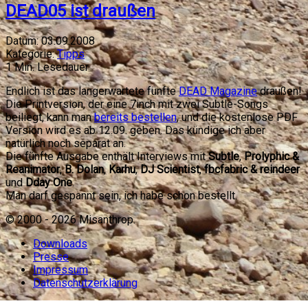
DEAD05 ist draußen
Datum:
03.09.2008
Kategorie:
Tipps
1
Min. Lesedauer
Endlich ist das langerwartete fünfte
DEAD Magazine
draußen!
Die Printversion, der eine 7inch mit zwei Subtle-Songs
beiliegt, kann man
bereits bestellen
, und die kostenlose PDF
Version wird es ab 12.09. geben. Das kündige ich aber
natürlich noch separat an.
Die fünfte Ausgabe enthält Interviews mit
Subtle
,
Prolyphic &
Reanimator
,
B. Dolan
,
Karhu
,
DJ Scientist
,
fbcfabric & reindeer
und
Dday One
.
Man darf gespannt sein, ich habe schon bestellt.
© 2000 -
2026
Misanthrop.
Downloads
Presse
Impressum
Datenschutzerklärung