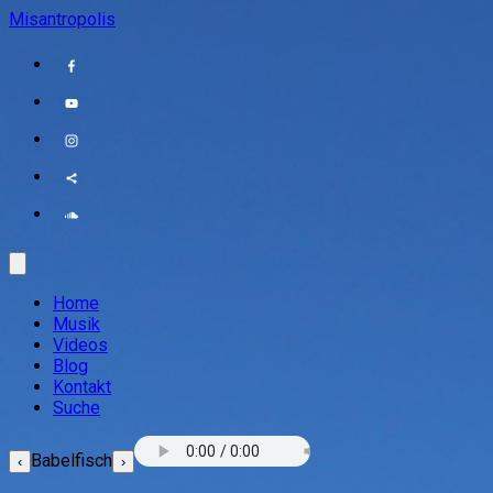
Misantropolis
Home
Musik
Videos
Blog
Kontakt
Suche
Babelfisch
‹
›