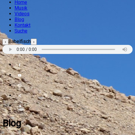
Home
Musik
Videos
Blog
Kontakt
Suche
Babelfisch
‹
›
Blog