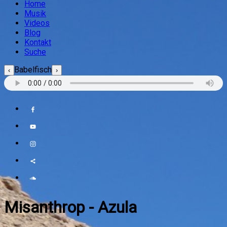
Home
Musik
Videos
Blog
Kontakt
Suche
Babelfisch
‹
›
Misanthrop
-
Azula