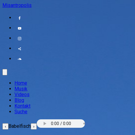
Misantropolis
Home
Musik
Videos
Blog
Kontakt
Suche
Babelfisch
‹
›