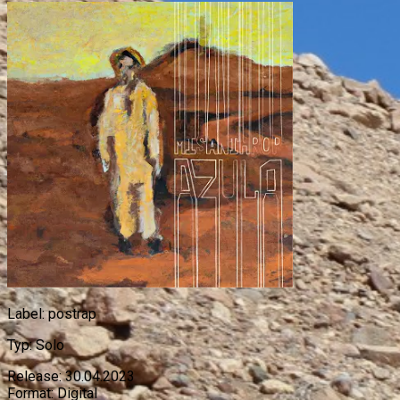
Label:
postrap
Typ:
Solo
Release:
30.04.2023
Format:
Digital