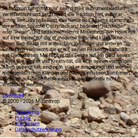
Misanthrop hat mit "Azula" sein drittes Instrumentalalbum
veröffentlicht und setzt damit die Tradition fort, in der er
schon seit Jahren brilliert. Der Name des Albums stammt aus
der antiken Sprache Ostsyrisch und bedeutet "Reisender"
oder "Pilger". Und tatsächlich nimmt Misanthrop den Hörer mit
auf eine Reise, auf der er moderne Trap- und klassische
Boom Bap-Beats mit arabischen, indischen und anderen
Einflüssen vermischt, die er auf seinen Reisen gesammelt
hat. Doch dieses Mal hebt er das Ganze auf ein ganz neues
Level. Die Vielfalt und Kreativität, die er in seinen vorherigen
Alben gezeigt hat, sind noch stärker ausgeprägt und werden
mit orientalischen Klängen und neuen Einflüssen kombiniert.
Wer sich auf diese Reise einlässt, wird definitiv nicht
enttäuscht werden!
Download
© 2000 -
2026
Misanthrop.
Downloads
Presse
Impressum
Datenschutzerklärung