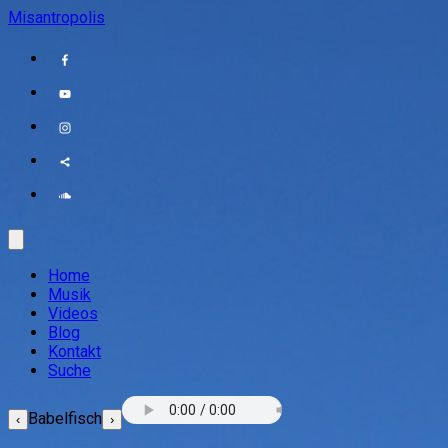
Misantropolis
Home
Musik
Videos
Blog
Kontakt
Suche
Babelfisch
‹
›