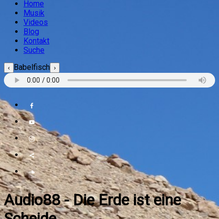
Home
Musik
Videos
Blog
Kontakt
Suche
Babelfisch
‹
›
Audio88
-
Die Erde ist eine
Scheide