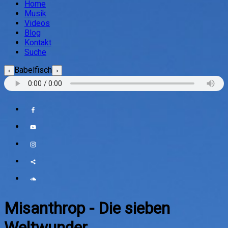
Home
Musik
Videos
Blog
Kontakt
Suche
Babelfisch
‹
›
Misanthrop
-
Die sieben
Weltwunder