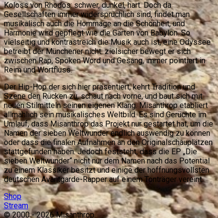
Koloss von Rhodos: schwer, dunkel, hart. Doch da
Gesellschaften immer widersprüchlich sind, findet man
musikalisch auch die Hommage an die Schönheit, und
Harmonie wird gepflegt wie die Gärten von Babylon. So
vielseitig und kontrastreich die Musik auch ist, eine Odyssee
betreibt der Münchener nicht: zielsicher bewegt er sich
zwischen Rap, Spoken Word und Gesang, immer pointiert in
Reim und Wortfluss.
Der Hip-Hop der sich hier präsentiert, kehrt Tradition und
Szene den Rücken zu, schaut nach vorne, und baut sich mit
neuen Stilmitteln seinen eigenen Klang. Misanthrop etabliert
allmählich sein musikalisches Weltbild. Es sind Gerüchte im
Umlauf, dass Misanthrop das Projekt nur gestartet hat, um die
Namen der sieben Weltwunder endlich auswendig zu können
oder dass die finalen Aufnahmen an den Originalschauplätzen
stattgefunden haben. Jedoch feststeht, dass die EP „Die
sieben Weltwunder“ nicht nur dem Namen nach das Potential
zu einem Klassiker besitzt und einige der hoffnungsvollsten
deutschen Avantgarde-Rapper auf einem Tonträger vereint.
Shop
Stream
© 2000 -
2026
Misanthrop.