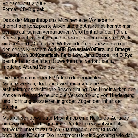
Release:
29.02.2008
Format:
CD-Digipak
Dass der
Misanthrop
aus München eine Vorliebe für
thematisch konzipierte Alben und die Antike hat, konnte man
bereits auf seinen vergangenen Veröffentlichungen hören.
Konsequent vereint er nun beides in seinem neuesten Werk
und definiert „Die sieben Weltwunder“ neu. Zusammen mit
den sechs Künstlern
Audio88
,
DevastateYaEarz
und
Omega
Takeshi
von
88:Komaflash
,
Felix Löw
,
Jens.Cocon
und
D-Rya
bearbeitet er die alten Bauwerken und vertont sie auf
moderne Art und Weise.
Die Liedernamen der EP folgen den originalen
Meisterwerken, doch sind weit mehr als eine
architekturgeschichtliche Beschreibung. Das Hineinwirken der
Antike in die Moderne und die Verschränkung von Niedergang
und Hoffnung skizzieren in groben Zügen den Inhalt der
Stücke.
Musikalisch bewältigte Misanthrop eine Herkules-Aufgabe
und zeichnet für die gesamte Produktion verantwortlich,
teilweise unterstützt durch Gitarrenspiel oder Cuts der
beteiligten Künstler. Die Instrumentale sind gewaltig wie der