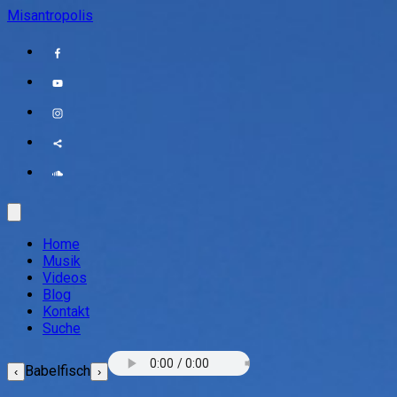
Misantropolis
Home
Musik
Videos
Blog
Kontakt
Suche
Babelfisch
‹
›