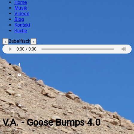
Home
Musik
Videos
Blog
Kontakt
Suche
Babelfisch
‹
›
V.A.
-
Goose Bumps 4.0