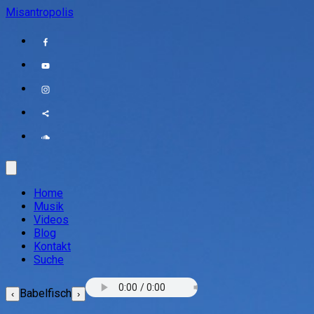
Misantropolis
Home
Musik
Videos
Blog
Kontakt
Suche
Babelfisch
‹
›