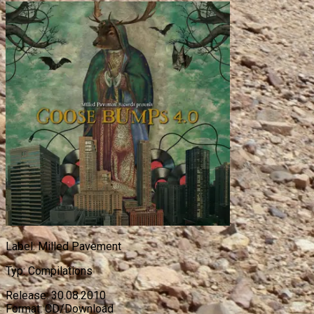
Label:
Milled Pavement
Typ:
Compilations
Release:
30.08.2010
Format:
CD/Download