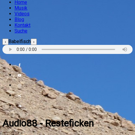
Home
Musik
Videos
Blog
Kontakt
Suche
Babelfisch
‹
›
Audio88
-
Resteficken