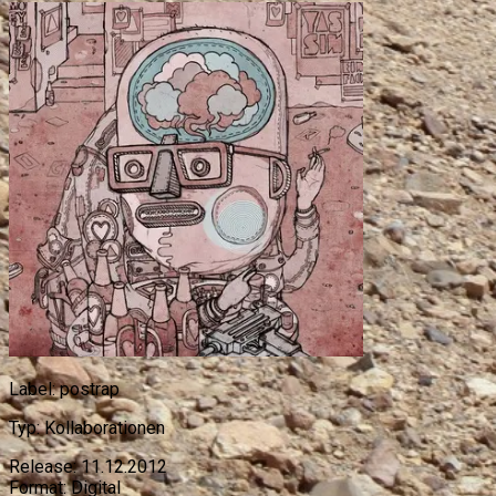
Label:
postrap
Typ:
Kollaborationen
Release:
11.12.2012
Format:
Digital