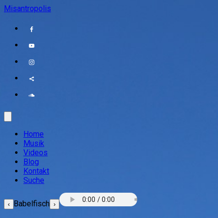
Misantropolis
Home
Musik
Videos
Blog
Kontakt
Suche
Babelfisch
‹
›