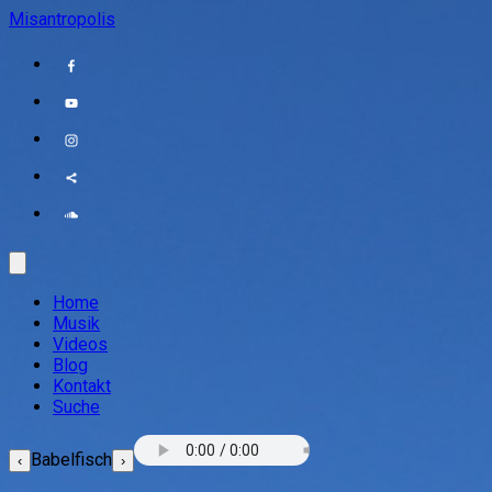
Misantropolis
Home
Musik
Videos
Blog
Kontakt
Suche
Babelfisch
‹
›