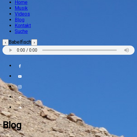
Home
Musik
Videos
Blog
Kontakt
Suche
Babelfisch
‹
›
Blog