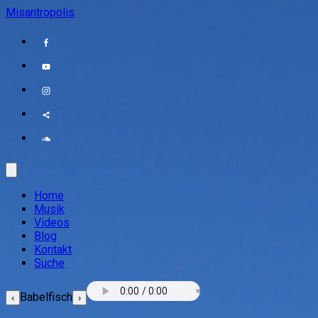
Misantropolis
Home
Musik
Videos
Blog
Kontakt
Suche
Babelfisch
‹
›