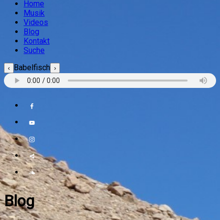
Home
Musik
Videos
Blog
Kontakt
Suche
Babelfisch
‹
›
Blog