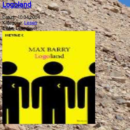
Logoland
Datum:
10.04.2004
Kategorie:
Lesen
1
Min. Lesedauer