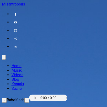
Misantropolis
Home
Musik
Videos
Blog
Kontakt
Suche
Babelfisch
‹
›