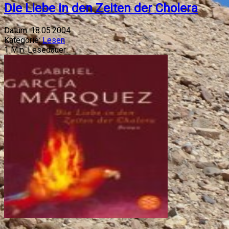
Die Liebe in den Zeiten der Cholera
Datum:
18.05.2004
Kategorie:
Lesen
1
Min. Lesedauer