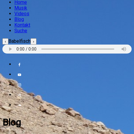
Home
Musik
Videos
Blog
Kontakt
Suche
Babelfisch
‹
›
Blog