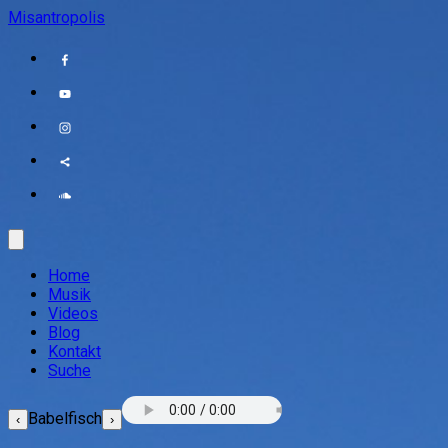
Misantropolis
Home
Musik
Videos
Blog
Kontakt
Suche
Babelfisch
‹
›