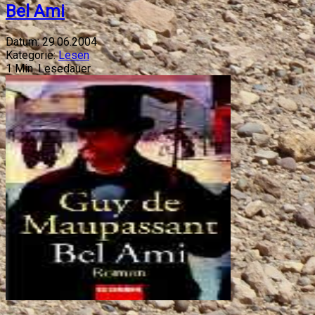
Bel Ami
Datum:
29.06.2004
Kategorie:
Lesen
1
Min. Lesedauer