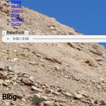
Home
Musik
Videos
Blog
Kontakt
Suche
Babelfisch
‹
›
Blog