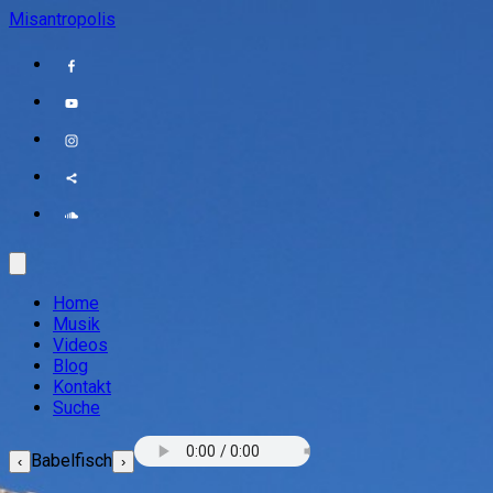
Misantropolis
Home
Musik
Videos
Blog
Kontakt
Suche
Babelfisch
‹
›