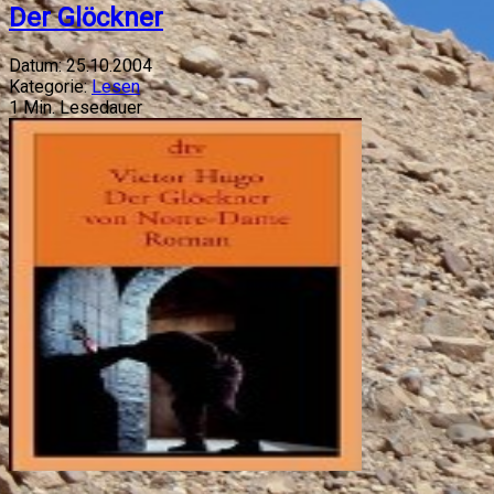
Der Glöckner
Datum:
25.10.2004
Kategorie:
Lesen
1
Min. Lesedauer