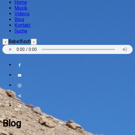
Home
Musik
Videos
Blog
Kontakt
Suche
Babelfisch
‹
›
Blog