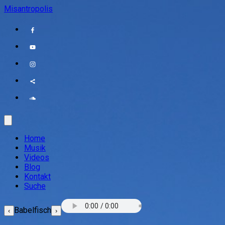
Misantropolis
Home
Musik
Videos
Blog
Kontakt
Suche
Babelfisch
‹
›