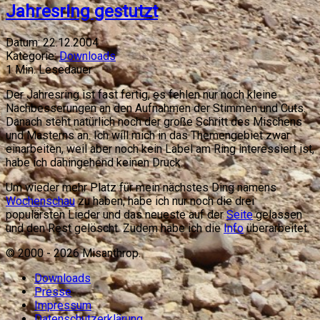
Jahresring gestutzt
Datum:
22.12.2004
Kategorie:
Downloads
1
Min. Lesedauer
Der Jahresring ist fast fertig, es fehlen nur noch kleine
Nachbesserungen an den Aufnahmen der Stimmen und Cuts.
Danach steht natürlich noch der große Schritt des Mischens
und Masterns an. Ich will mich in das Themengebiet zwar
einarbeiten, weil aber noch kein Label am Ring interessiert ist,
habe ich dahingehend keinen Druck.
Um wieder mehr Platz für mein nächstes Ding namens
Wochenschau
zu haben, habe ich nur noch die drei
populärsten Lieder und das neueste auf der
Seite
gelassen
und den Rest gelöscht. Zudem habe ich die
Info
überarbeitet.
© 2000 -
2026
Misanthrop.
Downloads
Presse
Impressum
Datenschutzerklärung