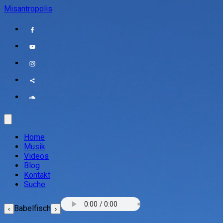
Misantropolis
Home
Musik
Videos
Blog
Kontakt
Suche
Babelfisch
‹
›