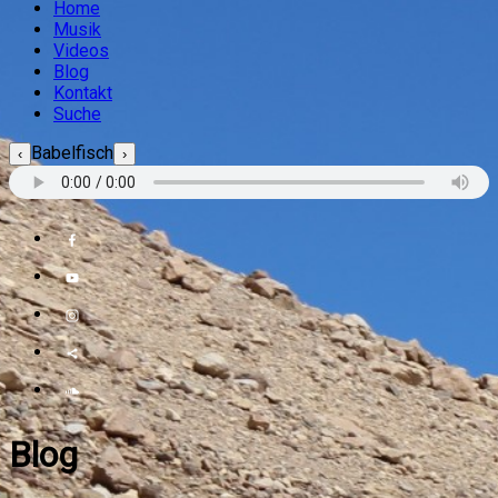
Home
Musik
Videos
Blog
Kontakt
Suche
Babelfisch
‹
›
Blog