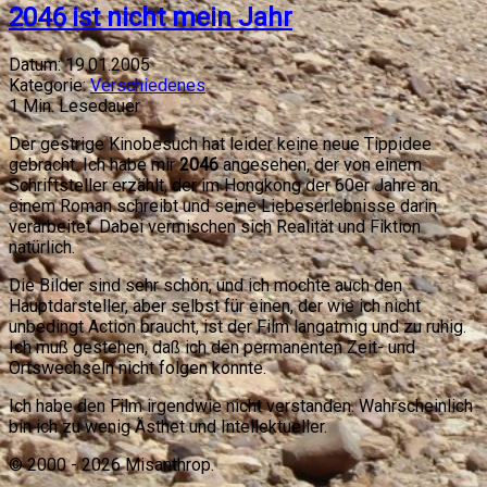
2046 ist nicht mein Jahr
Datum:
19.01.2005
Kategorie:
Verschiedenes
1
Min. Lesedauer
Der gestrige Kinobesuch hat leider keine neue Tippidee
gebracht. Ich habe mir
2046
angesehen, der von einem
Schriftsteller erzählt, der im Hongkong der 60er Jahre an
einem Roman schreibt und seine Liebeserlebnisse darin
verarbeitet. Dabei vermischen sich Realität und Fiktion
natürlich.
Die Bilder sind sehr schön, und ich mochte auch den
Hauptdarsteller, aber selbst für einen, der wie ich nicht
unbedingt Action braucht, ist der Film langatmig und zu ruhig.
Ich muß gestehen, daß ich den permanenten Zeit- und
Ortswechseln nicht folgen konnte.
Ich habe den Film irgendwie nicht verstanden. Wahrscheinlich
bin ich zu wenig Ästhet und Intellektueller.
© 2000 -
2026
Misanthrop.