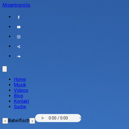
Misantropolis
Home
Musik
Videos
Blog
Kontakt
Suche
Babelfisch
‹
›