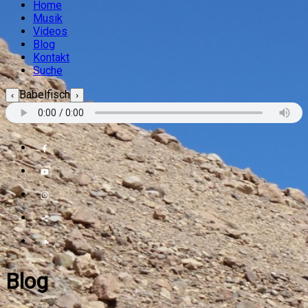
Home
Musik
Videos
Blog
Kontakt
Suche
Babelfisch
‹
›
Blog