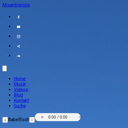
Misantropolis
Home
Musik
Videos
Blog
Kontakt
Suche
Babelfisch
‹
›