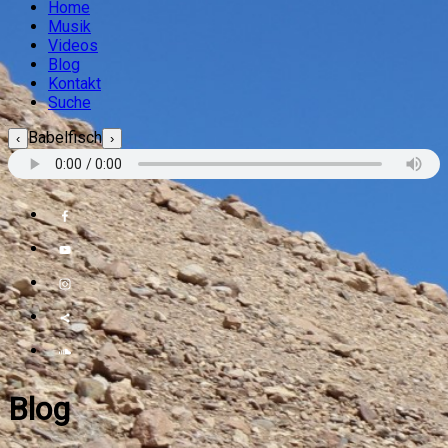
Home
Musik
Videos
Blog
Kontakt
Suche
Babelfisch
‹
›
Blog