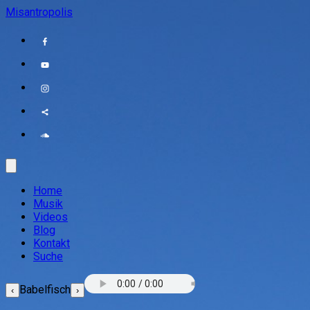
Misantropolis
Home
Musik
Videos
Blog
Kontakt
Suche
Babelfisch
‹
›