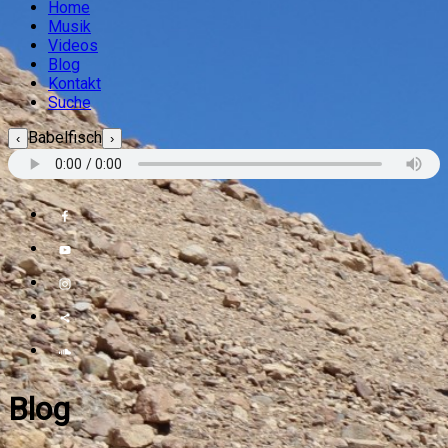
Home
Musik
Videos
Blog
Kontakt
Suche
Babelfisch
‹
›
Blog