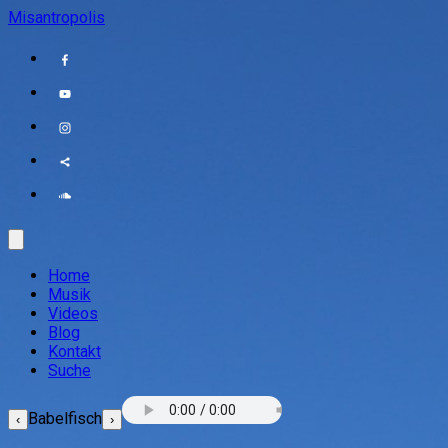
Misantropolis
Home
Musik
Videos
Blog
Kontakt
Suche
Babelfisch
‹
›