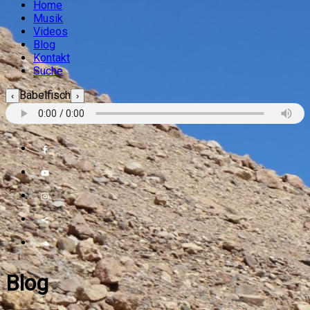
Home
Musik
Videos
Blog
Kontakt
Suche
Babelfisch
‹
›
Blog