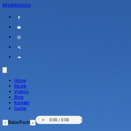
Misantropolis
Home
Musik
Videos
Blog
Kontakt
Suche
Babelfisch
‹
›