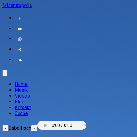
Misantropolis
Home
Musik
Videos
Blog
Kontakt
Suche
Babelfisch
‹
›