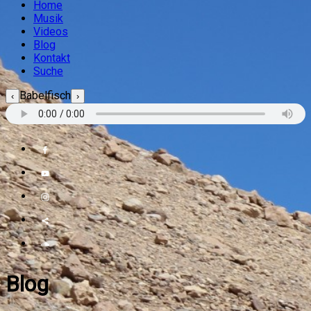
Home
Musik
Videos
Blog
Kontakt
Suche
Babelfisch
‹
›
Blog