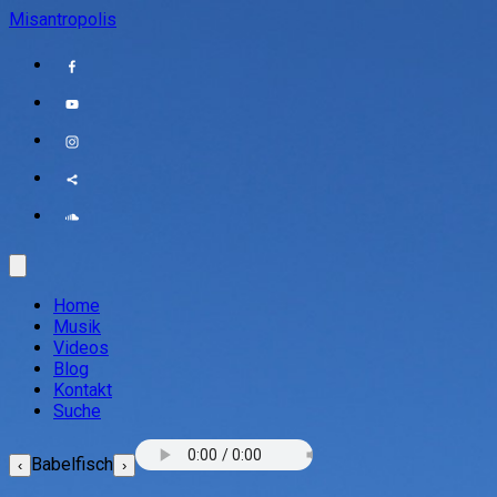
Misantropolis
Home
Musik
Videos
Blog
Kontakt
Suche
Babelfisch
‹
›