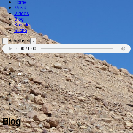
Home
Musik
Videos
Blog
Kontakt
Suche
Babelfisch
‹
›
Blog