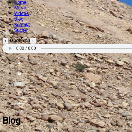
Home
Musik
Videos
Blog
Kontakt
Suche
Babelfisch
‹
›
Blog