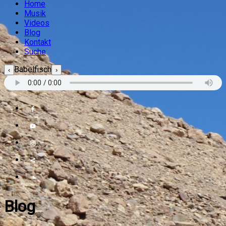
Home
Musik
Videos
Blog
Kontakt
Suche
Babelfisch
‹
›
Blog