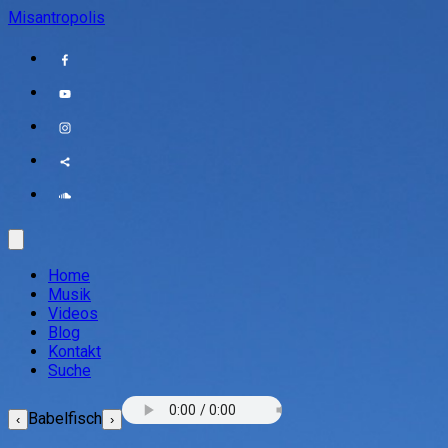
Misantropolis
Home
Musik
Videos
Blog
Kontakt
Suche
Babelfisch
‹
›