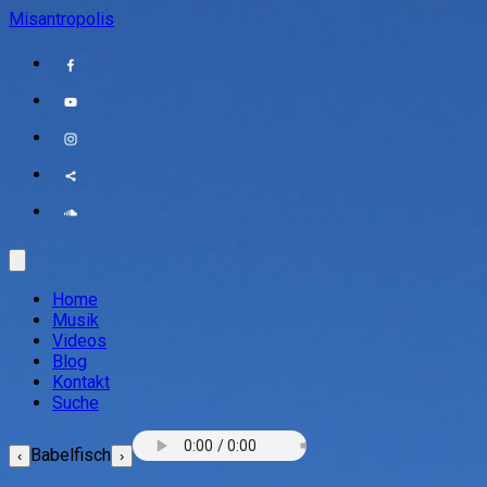
Misantropolis
Home
Musik
Videos
Blog
Kontakt
Suche
Babelfisch
‹
›