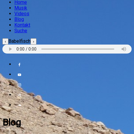
Home
Musik
Videos
Blog
Kontakt
Suche
Babelfisch
‹
›
Blog