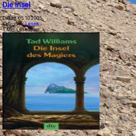
Die Insel
Datum:
05.10.2005
Kategorie:
Lesen
1
Min. Lesedauer