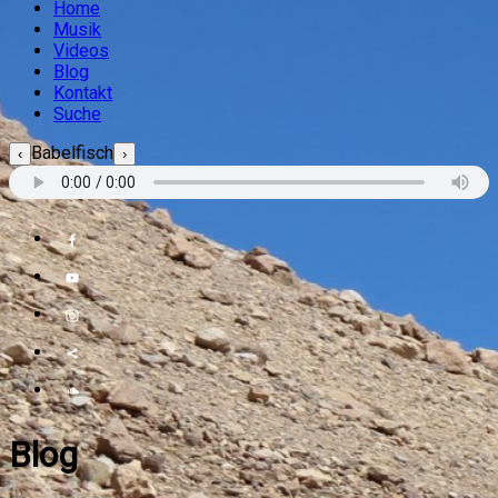
Home
Musik
Videos
Blog
Kontakt
Suche
Babelfisch
‹
›
Blog