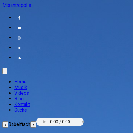
Misantropolis
Home
Musik
Videos
Blog
Kontakt
Suche
Babelfisch
‹
›