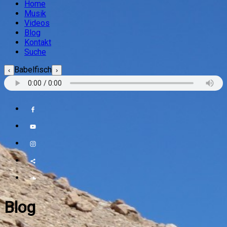
Home
Musik
Videos
Blog
Kontakt
Suche
Babelfisch
‹
›
Blog