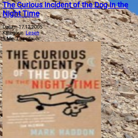
The Curious Incident of the Dog in the
Night Time
Datum:
17.12.2005
Kategorie:
Lesen
1
Min. Lesedauer