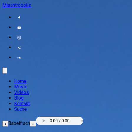
Misantropolis
Home
Musik
Videos
Blog
Kontakt
Suche
Babelfisch
‹
›