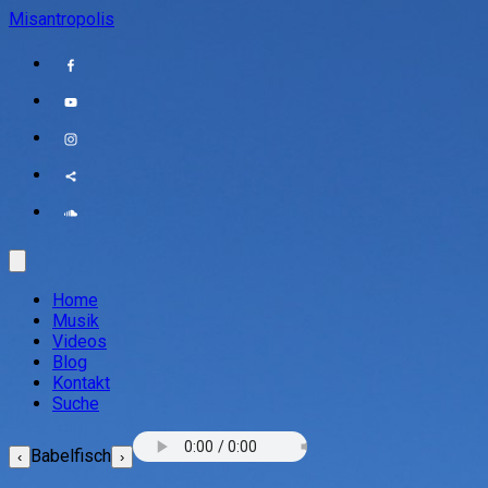
Misantropolis
Home
Musik
Videos
Blog
Kontakt
Suche
Babelfisch
‹
›