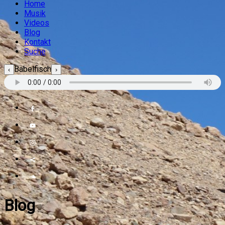
Home
Musik
Videos
Blog
Kontakt
Suche
Babelfisch
‹
›
Blog