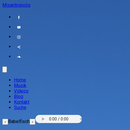
Misantropolis
Home
Musik
Videos
Blog
Kontakt
Suche
Babelfisch
‹
›