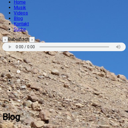
Home
Musik
Videos
Blog
Kontakt
Suche
Babelfisch
‹
›
Blog