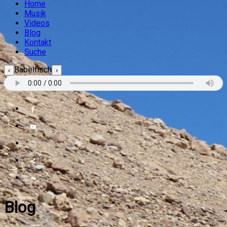
Home
Musik
Videos
Blog
Kontakt
Suche
Babelfisch
‹
›
Blog