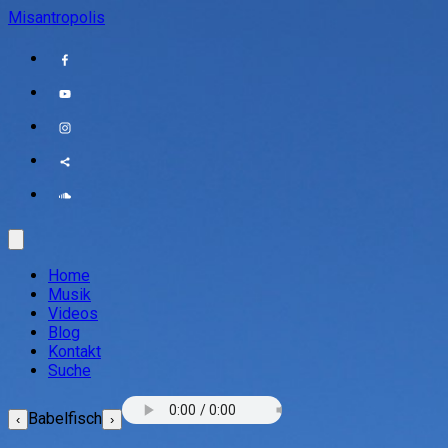
Misantropolis
Home
Musik
Videos
Blog
Kontakt
Suche
Babelfisch
‹
›