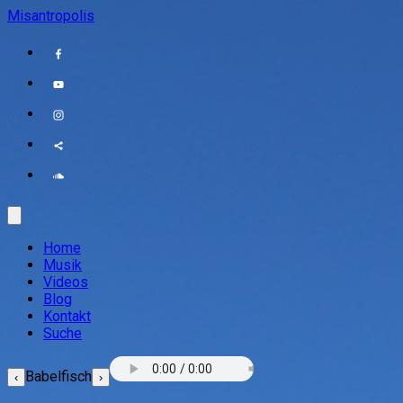
Misantropolis
Home
Musik
Videos
Blog
Kontakt
Suche
Babelfisch
‹
›