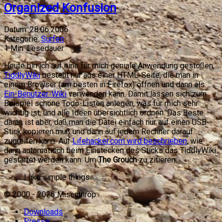
Organized Konfusion
Datum:
28.06.2006
Kategorie:
Surfen
1
Min. Lesedauer
Heute bin ich auf eine für mich geniale Anwendung gestoßen:
TiddlyWiki
besteht nur aus einer HTML-Seite, die man in
einem Browser (am besten in Firefox) öffnen und dann als
Ein-Benutzer-Wiki
verwenden kann. Damit lassen sich zum
Beispiel schöne Todo-Listen anlegen, was für mich sehr
wichtig ist, und alle Ideen übersichtlich ordnen. Das Beste
daran ist aber, daß man die Datei einfach nur auf einen USB-
Stick kopieren muß und dann auf jedem Rechner darauf
zugreifen kann. Auf
Lifehacker.com wird beschrieben
, wie
dann automatisch beim Einstecken des Sticks das TiddlyWiki
gestartet werden kann. Um
The Grouch
zu zitieren:
I like simple things.
© 2000 -
2026
Misanthrop.
Downloads
Presse