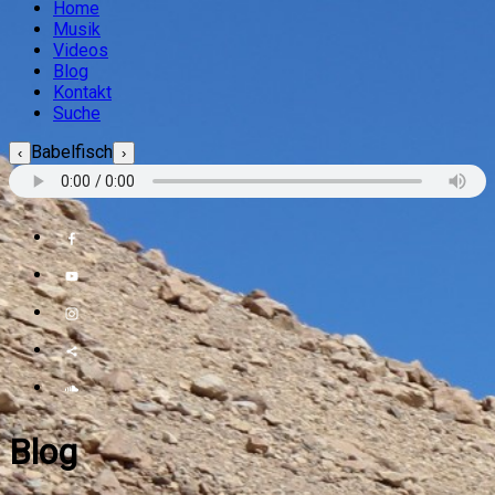
Home
Musik
Videos
Blog
Kontakt
Suche
Babelfisch
‹
›
Blog