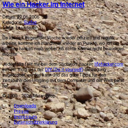
Wie ein Hacker im Internet
Datum:
22.06.2006
Kategorie:
Surfen
1
Min. Lesedauer
Da ich seit Beginn der Woche wieder offiziell und regulär
arbeite, komme ich manchmal wieder an Punkte, wo ich ein
bißchen hacken muß, wobei ich echte Könner nicht beleidigen
möchte.
Jedenfalls fällt mir bei dem Stichwort
hacken
lifehacker.com
ein, ein Blog, das der
DIY (Do it yourself)
-Bewegung
zugeordnet werden kann und das gute Tipps für den
zeitsparenden Umgang mit dem Computer und der Welt parat
hat.
© 2000 -
2026
Misanthrop.
Downloads
Presse
Impressum
Datenschutzerklärung