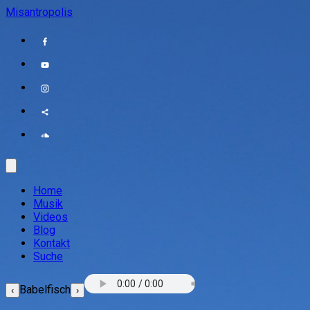
Misantropolis
Home
Musik
Videos
Blog
Kontakt
Suche
Babelfisch
‹
›