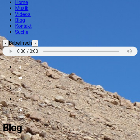
Home
Musik
Videos
Blog
Kontakt
Suche
Babelfisch
‹
›
Blog