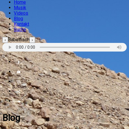
Home
Musik
Videos
Blog
Kontakt
Suche
Babelfisch
‹
›
Blog