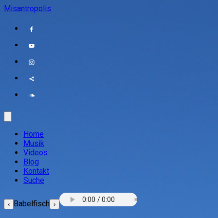
Misantropolis
Home
Musik
Videos
Blog
Kontakt
Suche
Babelfisch
‹
›