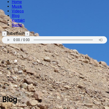
Home
Musik
Videos
Blog
Kontakt
Suche
Babelfisch
‹
›
Blog