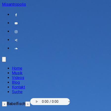
Misantropolis
Home
Musik
Videos
Blog
Kontakt
Suche
Babelfisch
‹
›