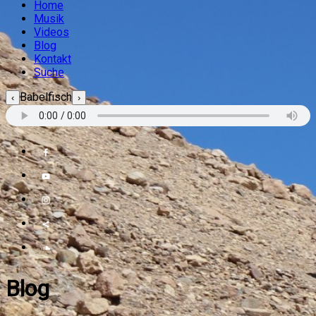
Home
Musik
Videos
Blog
Kontakt
Suche
Babelfisch
‹
›
Blog