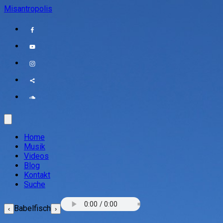
Misantropolis
Home
Musik
Videos
Blog
Kontakt
Suche
Babelfisch
‹
›