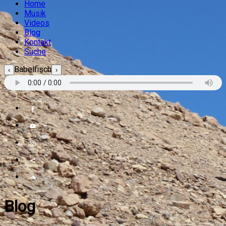
Home
Musik
Videos
Blog
Kontakt
Suche
Babelfisch
‹
›
Blog