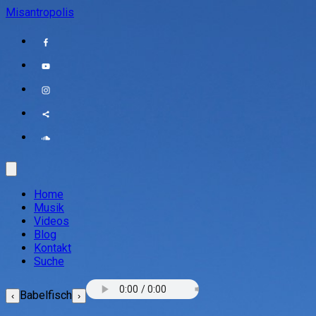
Misantropolis
Home
Musik
Videos
Blog
Kontakt
Suche
Babelfisch
‹
›