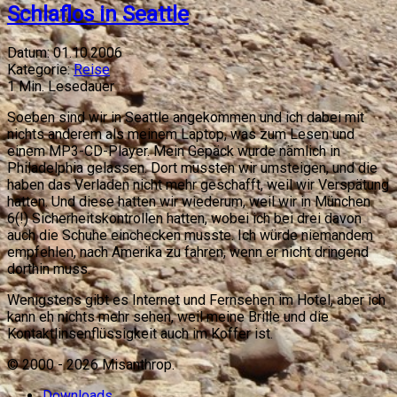
Schlaflos in Seattle
Datum:
01.10.2006
Kategorie:
Reise
1
Min. Lesedauer
Soeben sind wir in Seattle angekommen und ich dabei mit
nichts anderem als meinem Laptop, was zum Lesen und
einem MP3-CD-Player. Mein Gepäck wurde nämlich in
Philadelphia gelassen. Dort mussten wir umsteigen, und die
haben das Verladen nicht mehr geschafft, weil wir Verspätung
hatten. Und diese hatten wir wiederum, weil wir in München
6(!) Sicherheitskontrollen hatten, wobei ich bei drei davon
auch die Schuhe einchecken musste. Ich würde niemandem
empfehlen, nach Amerika zu fahren, wenn er nicht dringend
dorthin muss.
Wenigstens gibt es Internet und Fernsehen im Hotel, aber ich
kann eh nichts mehr sehen, weil meine Brille und die
Kontaktlinsenflüssigkeit auch im Koffer ist.
© 2000 -
2026
Misanthrop.
Downloads