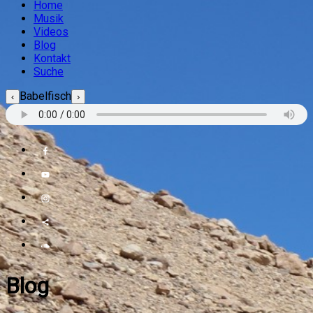
Home
Musik
Videos
Blog
Kontakt
Suche
Babelfisch
‹
›
Blog