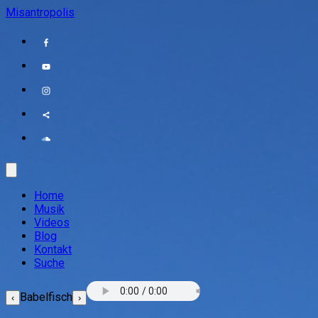
Misantropolis
Home
Musik
Videos
Blog
Kontakt
Suche
Babelfisch
‹
›