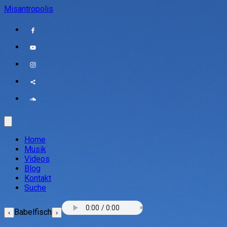
Misantropolis
Home
Musik
Videos
Blog
Kontakt
Suche
Babelfisch
‹
›