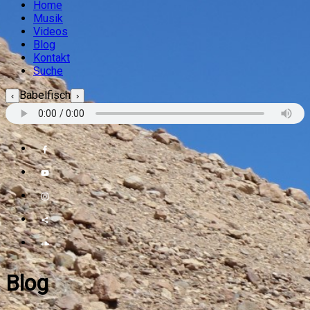
Home
Musik
Videos
Blog
Kontakt
Suche
Babelfisch
‹
›
Blog