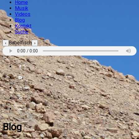
Home
Musik
Videos
Blog
Kontakt
Suche
Babelfisch
‹
›
Blog