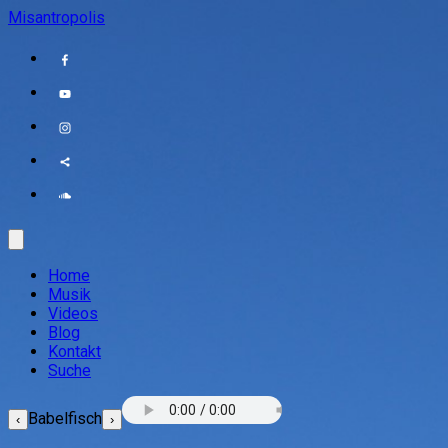
Misantropolis
Home
Musik
Videos
Blog
Kontakt
Suche
Babelfisch
‹
›