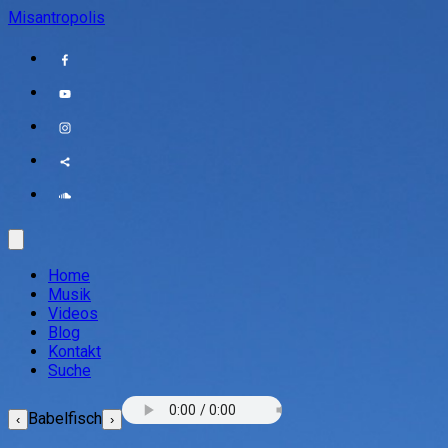
Misantropolis
Home
Musik
Videos
Blog
Kontakt
Suche
Babelfisch
‹
›