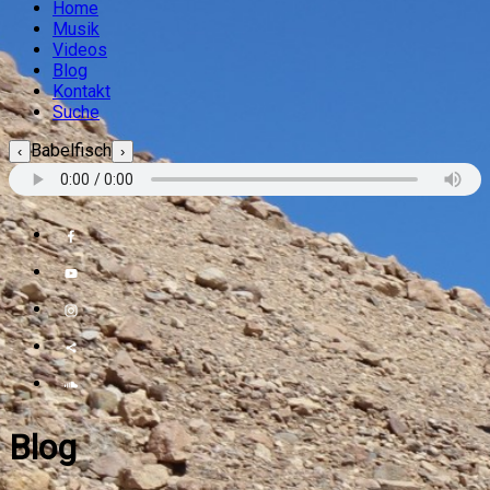
Home
Musik
Videos
Blog
Kontakt
Suche
Babelfisch
‹
›
Blog