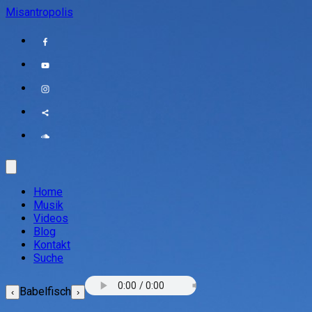
Misantropolis
Home
Musik
Videos
Blog
Kontakt
Suche
Babelfisch
‹
›