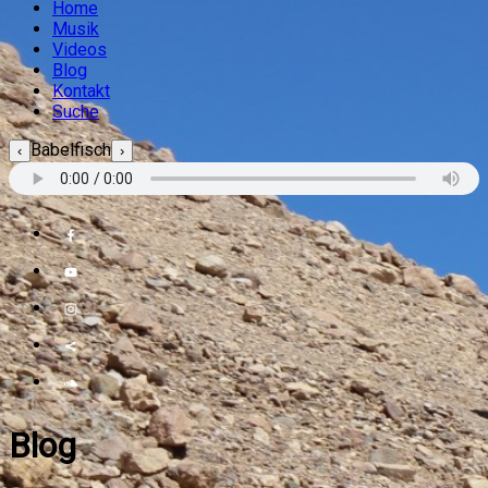
Home
Musik
Videos
Blog
Kontakt
Suche
Babelfisch
‹
›
Blog