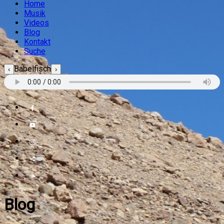
Home
Musik
Videos
Blog
Kontakt
Suche
Babelfisch
‹
›
Blog