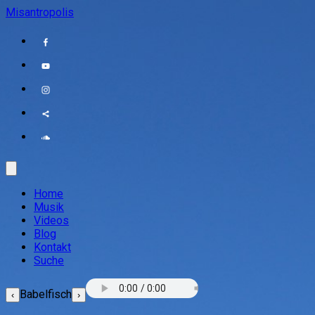
Misantropolis
Home
Musik
Videos
Blog
Kontakt
Suche
Babelfisch
‹
›