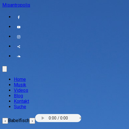
Misantropolis
Home
Musik
Videos
Blog
Kontakt
Suche
Babelfisch
‹
›