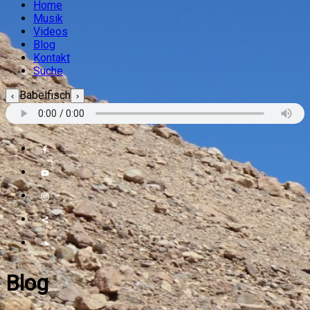
Home
Musik
Videos
Blog
Kontakt
Suche
Babelfisch
‹
›
Blog