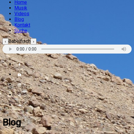
Home
Musik
Videos
Blog
Kontakt
Suche
Babelfisch
‹
›
Blog