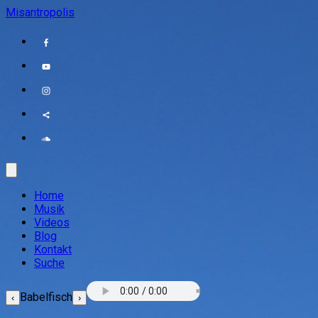
Misantropolis
Home
Musik
Videos
Blog
Kontakt
Suche
Babelfisch
‹
›