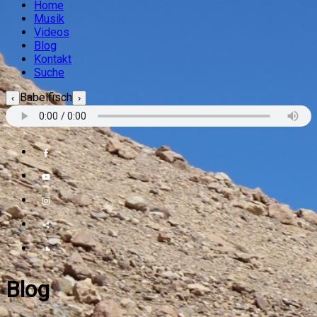
Home
Musik
Videos
Blog
Kontakt
Suche
Babelfisch
‹
›
Blog