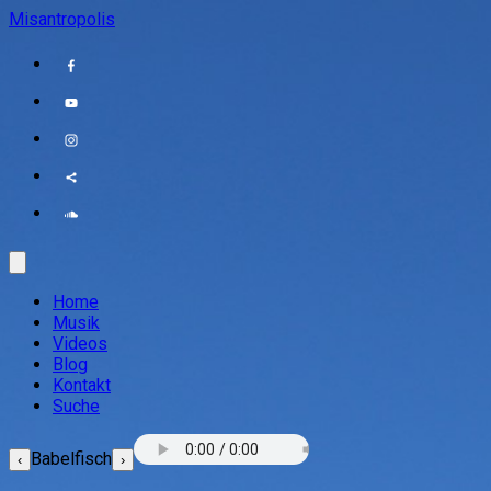
Misantropolis
Home
Musik
Videos
Blog
Kontakt
Suche
Babelfisch
‹
›