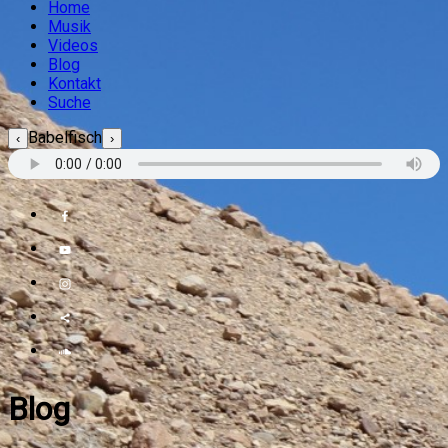
Home
Musik
Videos
Blog
Kontakt
Suche
Babelfisch
‹
›
Blog