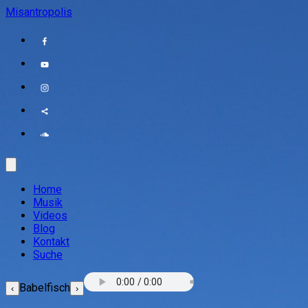
Misantropolis
Home
Musik
Videos
Blog
Kontakt
Suche
Babelfisch
‹
›