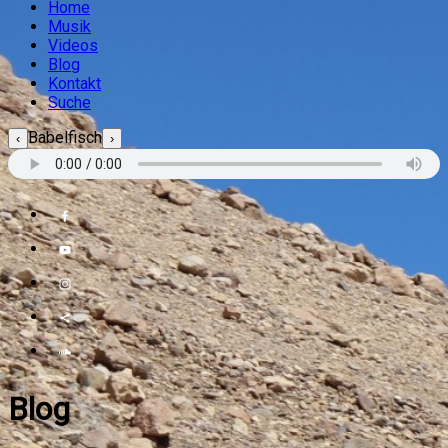
Home
Musik
Videos
Blog
Kontakt
Suche
Babelfisch
‹
›
Blog