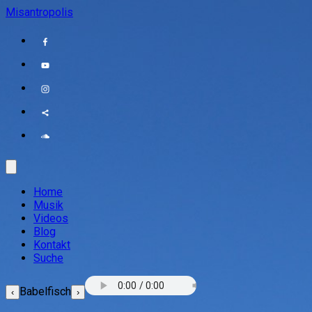
Misantropolis
Home
Musik
Videos
Blog
Kontakt
Suche
Babelfisch
‹
›