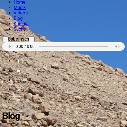
Home
Musik
Videos
Blog
Kontakt
Suche
Babelfisch
‹
›
Blog