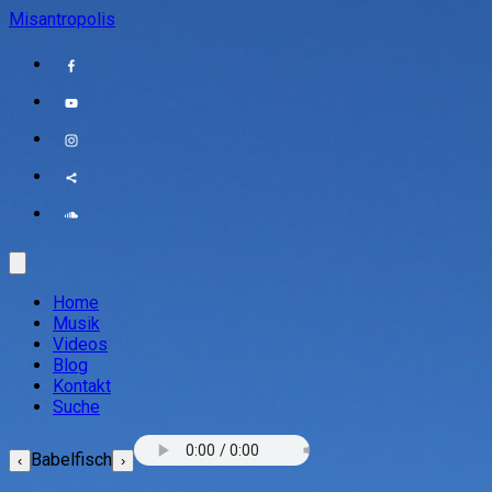
Misantropolis
Home
Musik
Videos
Blog
Kontakt
Suche
Babelfisch
‹
›