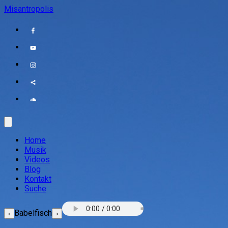
Misantropolis
Home
Musik
Videos
Blog
Kontakt
Suche
Babelfisch
‹
›