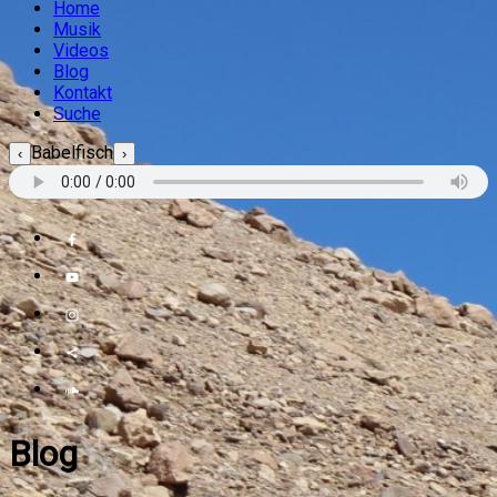
Home
Musik
Videos
Blog
Kontakt
Suche
Babelfisch
‹
›
Blog