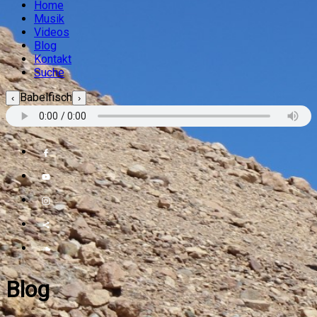
Home
Musik
Videos
Blog
Kontakt
Suche
Babelfisch
‹
›
Blog