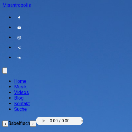
Misantropolis
Home
Musik
Videos
Blog
Kontakt
Suche
Babelfisch
‹
›