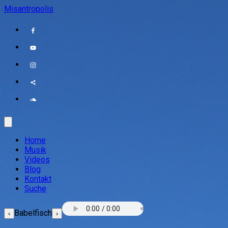
Misantropolis
Home
Musik
Videos
Blog
Kontakt
Suche
Babelfisch
‹
›