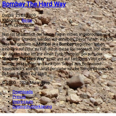
Bombay The Hard Way
Datum:
21.03.2009
Kategorie:
Reise
1
Min. Lesedauer
Nun ist tatsächlich der letzte Tag in Indien angebrochen, und
in ein paar Stunden werden wir abheben. Davor führen wir fort,
was wir gestern in
Mumbai
aka
Bombay
begonnen haben,
eine Einkaufstour zu Fuß durch diese Riesenstadt. Vor etwa
10 Jahren habe ich mir einen Funk-Sampler gekauft, der
"Bombay The Hard Way"
heißt und auf farbigem Vinyl eine
Menge an rasanten und funkigen Songs aus Bollywood-
Soundtracks enthält. Jetzt verstehe ich die Songs besser, sie
passen perfekt zur Stadt.
© 2000 -
2026
Misanthrop.
Downloads
Presse
Impressum
Datenschutzerklärung