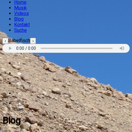
Home
Musik
Videos
Blog
Kontakt
Suche
Babelfisch
‹
›
Blog