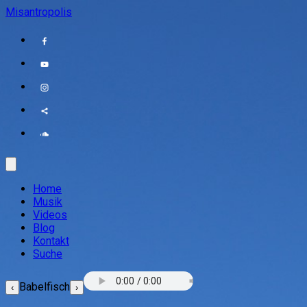
Misantropolis
Home
Musik
Videos
Blog
Kontakt
Suche
Babelfisch
‹
›