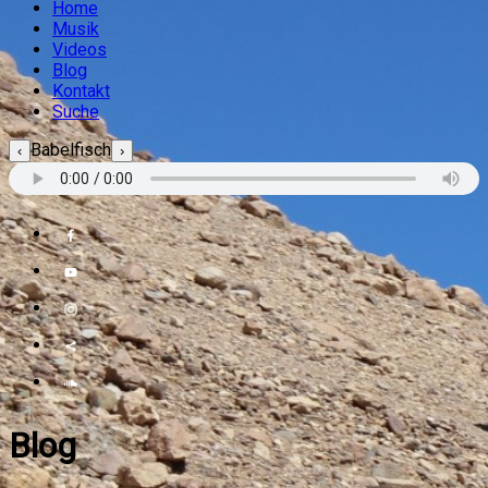
Home
Musik
Videos
Blog
Kontakt
Suche
Babelfisch
‹
›
Blog